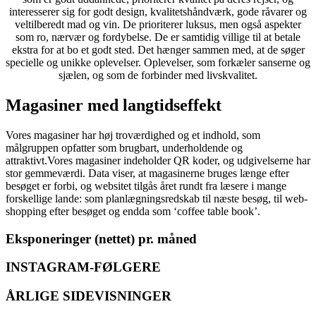
interesserer sig for godt design, kvalitetshåndværk, gode råvarer og
veltilberedt mad og vin. De prioriterer luksus, men også aspekter
som ro, nærvær og fordybelse. De er samtidig villige til at betale
ekstra for at bo et godt sted. Det hænger sammen med, at de søger
specielle og unikke oplevelser. Oplevelser, som forkæler sanserne og
sjælen, og som de forbinder med livskvalitet.
Magasiner med langtidseffekt
Vores magasiner har høj troværdighed og et indhold, som
målgruppen opfatter som brugbart, underholdende og
attraktivt.
Vores magasiner indeholder QR koder, og udgivelserne har
stor gemmeværdi. Data viser, at magasinerne bruges længe efter
besøget er forbi, og websitet tilgås året rundt fra læsere i mange
forskellige lande: som planlægningsredskab til næste besøg, til web-
shopping efter besøget og endda som ‘coffee table book’.
Eksponeringer (nettet) pr. måned
INSTAGRAM-FØLGERE
ÅRLIGE SIDEVISNINGER