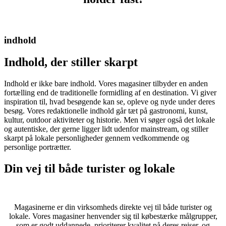
indhold
Indhold, der stiller skarpt
Indhold er ikke bare indhold. Vores magasiner tilbyder en anden
fortælling end de traditionelle formidling af en destination. Vi giver
inspiration til, hvad besøgende kan se, opleve og nyde under deres
besøg. Vores redaktionelle indhold går tæt på gastronomi, kunst,
kultur, outdoor aktiviteter og historie. Men vi søger også det lokale
og autentiske, der gerne ligger lidt udenfor mainstream, og stiller
skarpt på lokale personligheder gennem vedkommende og
personlige portrætter.
Din vej til både turister og lokale
Magasinerne er din virksomheds direkte vej til både turister og
lokale. Vores magasiner henvender sig til købestærke målgrupper,
som er godt uddannede, prioriterer kvalitet på deres rejser, og