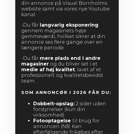
din annonce på Visual Bornholms
website samt via vores nye Youtube
kanal.
-Du får
langvarig eksponering
gennem magasinets høje
gemmeværdi, hvilket sikrer at din
annonce ses flere gange over en
længere periode.
-Du får
mere plads end i andre
magasiner
og du bliver set i et
medie af høj kvalitet
, lavet af et
professionelt og kvalitetsbevidst
team.
SOM ANNONCØR I 2026 FÅR DU:
Dobbelt-opslag:
2 sider uden
forstyrrelser (kun din
virksomhed).
Fotooptagelse
til brug for
annoncen (NB: Kan
efterfølgende frikøbes efter