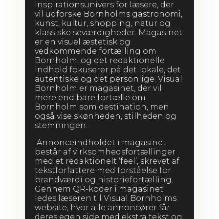
inspirationsunivers for læsere, der
vil udforske Bornholms gastronomi,
kunst, kultur, shopping, natur og
klassiske seværdigheder. Magasinet
er en visuel æstetisk og
vedkommende fortælling om
Bornholm, og det redaktionelle
indhold fokuserer på det lokale, det
autentiske og det personlige. Visual
Bornholm er magasinet, der vil
mere end bare fortælle om
Bornholm som destination, men
også vise skønheden, stilheden og
stemningen.
Annonceindholdet i magasinet
består af virksomhedsfortællinger
med et redaktionelt ‘feel’, skrevet af
tekstforfattere med forståelse for
brandværdi og historiefortælling.
Gennem QR-koder i magasinet
ledes læseren til Visual Bornholms
website, hvor alle annoncører får
deres egen side med ekstra tekst og