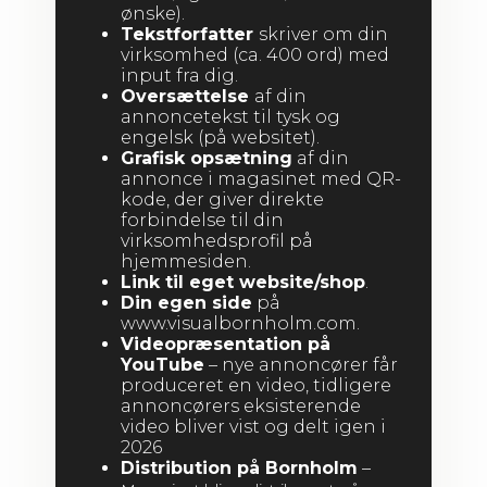
ønske).
Tekstforfatter
skriver om din
virksomhed (ca. 400 ord) med
input fra dig.
Oversættelse
af din
annoncetekst til tysk og
engelsk (på websitet).
Grafisk opsætning
af din
annonce i magasinet med QR-
kode, der giver direkte
forbindelse til din
virksomhedsprofil på
hjemmesiden.
Link til eget website/shop
.
Din egen side
på
www.visualbornholm.com.
Videopræsentation på
YouTube
– nye annoncører får
produceret en video, tidligere
annoncørers eksisterende
video bliver vist og delt igen i
2026
Distribution på Bornholm
–