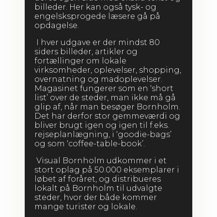
billeder. Her kan også tysk- og
engelsksprogede læsere gå på
opdagelse.
I hver udgave er der mindst 80
siders billeder, artikler og
fortællinger om lokale
virksomheder, oplevelser, shopping,
overnatning og madoplevelser.
Magasinet fungerer som en ‘short
list’ over de steder, man ikke må gå
glip af, når man besøger Bornholm.
Det har derfor stor gemmeværdi og
bliver brugt igen og igen til f.eks.
rejseplanlægning, i ‘goodie-bags’
og som ‘coffee-table-book’.
Visual Bornholm udkommer i et
stort oplag på 50.000 eksemplarer i
løbet af foråret, og distribueres
lokalt på Bornholm til udvalgte
steder, hvor der både kommer
mange turister og lokale.