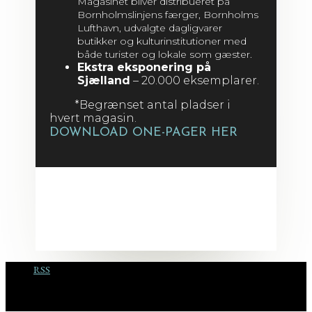
Magasinet bliver distribueret på
Bornholmslinjens færger, Bornholms
Lufthavn, udvalgte dagligvarer
butikker og kulturinstitutioner med
både turister og lokale som gæster.
Ekstra eksponering på
Sjælland
– 20.000 eksemplarer
.
*Begrænset antal pladser i
hvert magasin.
DOWNLOAD ONE-PAGER HER
RSS
COPYRIGHT 2020 · VISUAL MEDIA · +45 25 38 00 95 · MAIL@VISUAL-
MEDIA.DK · BORNHOLM · CVR: 40998187