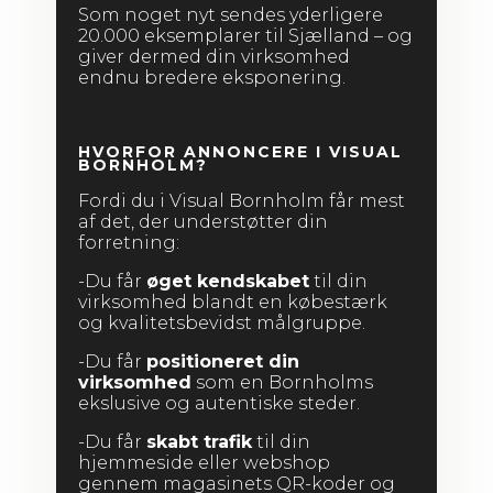
Som noget nyt sendes yderligere
20.000 eksemplarer til Sjælland – og
giver dermed din virksomhed
endnu bredere eksponering.
HVORFOR ANNONCERE I VISUAL
BORNHOLM?
Fordi du i Visual Bornholm får mest
af det, der understøtter din
forretning:
-Du får
øget kendskabet
til din
virksomhed blandt en købestærk
og kvalitetsbevidst målgruppe.
-Du får
positioneret din
virksomhed
som en Bornholms
ekslusive og autentiske steder.
-Du får
skabt trafik
til din
hjemmeside eller webshop
gennem magasinets QR-koder og