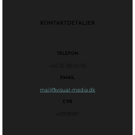
KONTAKTDETALJER
TELEFON
+45 25 38 00 95
EMAIL
mail@visual-media.dk
CVR
40998187