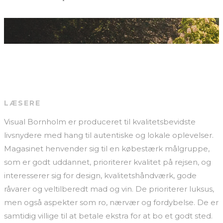
LÆSERE
Visual Bornholm er produceret til kvalitetsbevidste
livsnydere med hang til autentiske og lokale oplevelser.
Magasinet henvender sig til en købestærk målgruppe,
som er godt uddannet, prioriterer kvalitet på rejsen, og
interesserer sig for design, kvalitetshåndværk, gode
råvarer og veltilberedt mad og vin. De prioriterer luksus,
men også aspekter som ro, nærvær og fordybelse. De er
samtidig villige til at betale ekstra for at bo et godt sted.