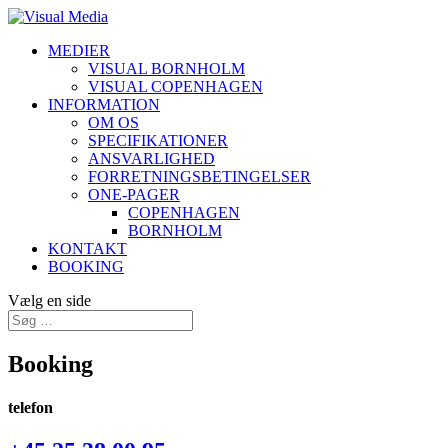
MEDIER
VISUAL BORNHOLM
VISUAL COPENHAGEN
INFORMATION
OM OS
SPECIFIKATIONER
ANSVARLIGHED
FORRETNINGSBETINGELSER
ONE-PAGER
COPENHAGEN
BORNHOLM
KONTAKT
BOOKING
Vælg en side
Booking
telefon