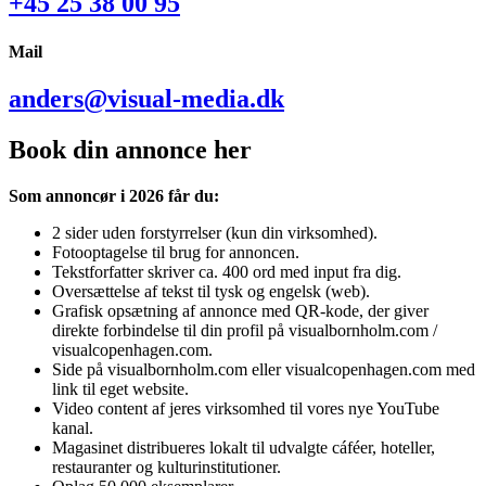
+45 25 38 00 95
Mail
anders@visual-media.dk
Book din annonce her
Som annoncør i 2026 får du:
2 sider uden forstyrrelser (kun din virksomhed).
Fotooptagelse til brug for annoncen.
Tekstforfatter skriver ca. 400 ord med input fra dig.
Oversættelse af tekst til tysk og engelsk (web).
Grafisk opsætning af annonce med QR-kode, der giver
direkte forbindelse til din profil på visualbornholm.com /
visualcopenhagen.com.
Side på visualbornholm.com eller visualcopenhagen.com med
link til eget website.
Video content af jeres virksomhed til vores nye YouTube
kanal.
Magasinet distribueres lokalt til udvalgte cáféer, hoteller,
restauranter og kulturinstitutioner.