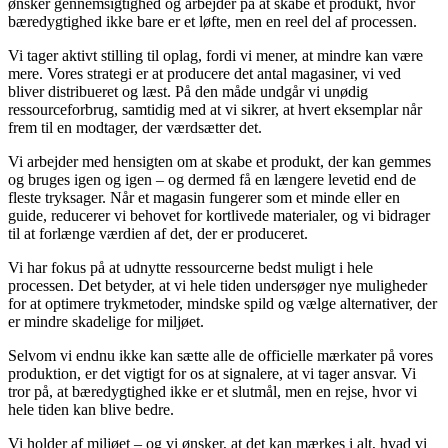
ønsker gennemsigtighed og arbejder på at skabe et produkt, hvor
bæredygtighed ikke bare er et løfte, men en reel del af processen.
Vi tager aktivt stilling til oplag, fordi vi mener, at mindre kan være
mere. Vores strategi er at producere det antal magasiner, vi ved
bliver distribueret og læst. På den måde undgår vi unødig
ressourceforbrug, samtidig med at vi sikrer, at hvert eksemplar når
frem til en modtager, der værdsætter det.
Vi arbejder med hensigten om at skabe et produkt, der kan gemmes
og bruges igen og igen – og dermed få en længere levetid end de
fleste tryksager. Når et magasin fungerer som et minde eller en
guide, reducerer vi behovet for kortlivede materialer, og vi bidrager
til at forlænge værdien af det, der er produceret.
Vi har fokus på at udnytte ressourcerne bedst muligt i hele
processen. Det betyder, at vi hele tiden undersøger nye muligheder
for at optimere trykmetoder, mindske spild og vælge alternativer, der
er mindre skadelige for miljøet.
Selvom vi endnu ikke kan sætte alle de officielle mærkater på vores
produktion, er det vigtigt for os at signalere, at vi tager ansvar. Vi
tror på, at bæredygtighed ikke er et slutmål, men en rejse, hvor vi
hele tiden kan blive bedre.
Vi holder af miljøet – og vi ønsker, at det kan mærkes i alt, hvad vi